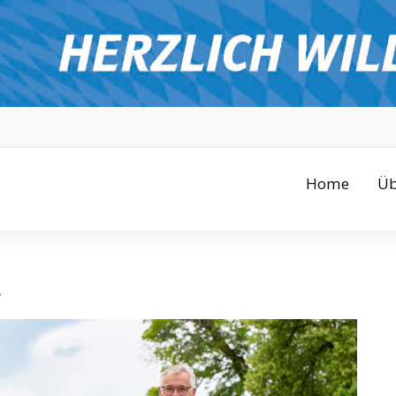
Home
Üb
r