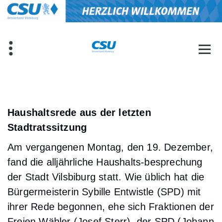
Zum
Inhalt
springen
Haushaltsrede aus der letzten
Stadtratssitzung
Am vergangenen Montag, den 19. Dezember,
fand die alljährliche Haushalts-besprechung
der Stadt Vilsbiburg statt. Wie üblich hat die
Bürgermeisterin Sybille Entwistle (SPD) mit
ihrer Rede begonnen, ehe sich Fraktionen der
Freien Wähler (Josef Sterr), der SPD (Johann