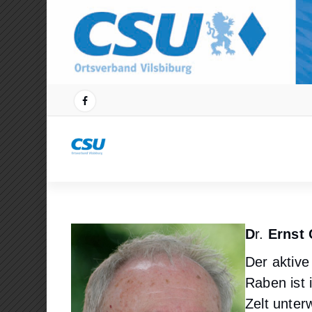
Zum
Inhalt
springen
D
r.
Ernst 
Der aktive
Raben ist 
Zelt unter