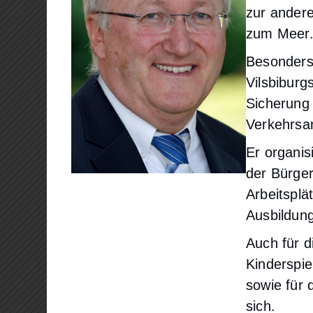
zur andere
zum Meer
Besonders 
Vilsbibur
Sicherung 
Verkehrsa
Er organi
der Bürger
Arbeitsplä
Ausbildung
Auch für d
Kinderspi
sowie für 
sich.